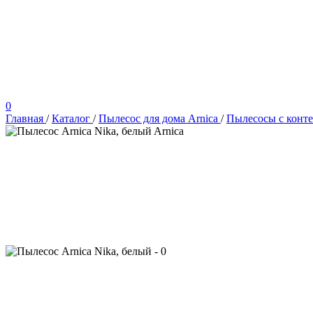
0
Главная
/
Каталог
/
Пылесос для дома Arnica
/
Пылесосы с конте
Arnica