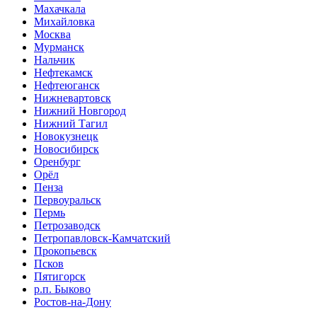
Махачкала
Михайловка
Москва
Мурманск
Нальчик
Нефтекамск
Нефтеюганск
Нижневартовск
Нижний Новгород
Нижний Тагил
Новокузнецк
Новосибирск
Оренбург
Орёл
Пенза
Первоуральск
Пермь
Петрозаводск
Петропавловск-Камчатский
Прокопьевск
Псков
Пятигорск
р.п. Быково
Ростов-на-Дону