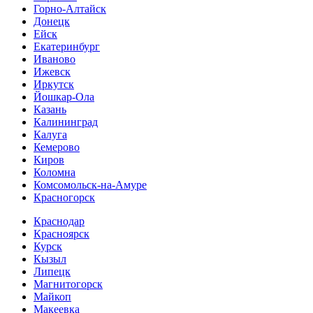
Горно-Алтайск
Донецк
Ейск
Екатеринбург
Иваново
Ижевск
Иркутск
Йошкар-Ола
Казань
Калининград
Калуга
Кемерово
Киров
Коломна
Комсомольск-на-Амуре
Красногорск
Краснодар
Красноярск
Курск
Кызыл
Липецк
Магнитогорск
Майкоп
Макеевка