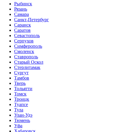
Рыбинск
Рязань
Самара
Санкт-Петербург
Саранск
Саратов
Севастополь
Серпухов
Симферополь
Смоленск
Ставрополь
Старый Оскол
Стерлитамак
Сургут
Тамбов
Тверь
Тольятти
Томск
Троицк
Туапсе
Тула
Улан-Удэ
Тюмень
Уфа
Хабаровск