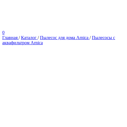
0
Главная
/
Каталог
/
Пылесос для дома Arnica
/
Пылесосы с
аквафильтром Arnica