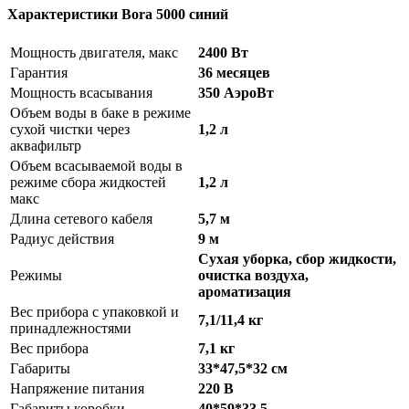
Характеристики Bora 5000 синий
Мощность двигателя, макс
2400 Вт
Гарантия
36 месяцев
Мощность всасывания
350 АэроВт
Объем воды в баке в режиме
сухой чистки через
1,2 л
аквафильтр
Объем всасываемой воды в
режиме сбора жидкостей
1,2 л
макс
Длина сетевого кабеля
5,7 м
Радиус действия
9 м
Сухая уборка, сбор жидкости,
Режимы
очистка воздуха,
ароматизация
Вес прибора с упаковкой и
7,1/11,4 кг
принадлежностями
Вес прибора
7,1 кг
Габариты
33*47,5*32 см
Напряжение питания
220 В
Габариты коробки
40*59*33,5