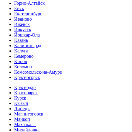
Горно-Алтайск
Ейск
Екатеринбург
Иваново
Ижевск
Иркутск
Йошкар-Ола
Казань
Калининград
Калуга
Кемерово
Киров
Коломна
Комсомольск-на-Амуре
Красногорск
Краснодар
Красноярск
Курск
Кызыл
Липецк
Магнитогорск
Майкоп
Махачкала
Михайловка