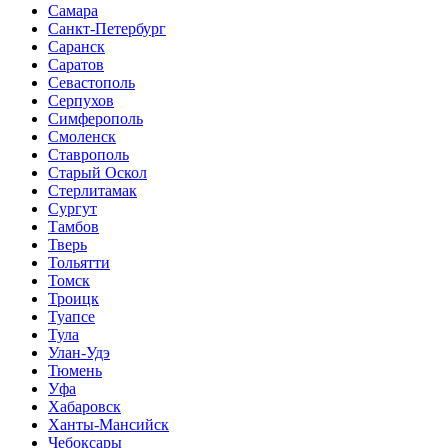
Самара
Санкт-Петербург
Саранск
Саратов
Севастополь
Серпухов
Симферополь
Смоленск
Ставрополь
Старый Оскол
Стерлитамак
Сургут
Тамбов
Тверь
Тольятти
Томск
Троицк
Туапсе
Тула
Улан-Удэ
Тюмень
Уфа
Хабаровск
Ханты-Мансийск
Чебоксары