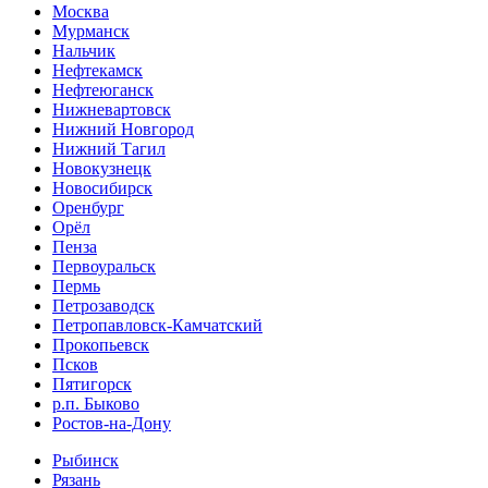
Москва
Мурманск
Нальчик
Нефтекамск
Нефтеюганск
Нижневартовск
Нижний Новгород
Нижний Тагил
Новокузнецк
Новосибирск
Оренбург
Орёл
Пенза
Первоуральск
Пермь
Петрозаводск
Петропавловск-Камчатский
Прокопьевск
Псков
Пятигорск
р.п. Быково
Ростов-на-Дону
Рыбинск
Рязань