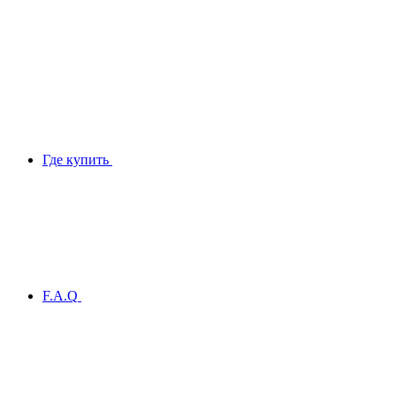
Где купить
F.A.Q