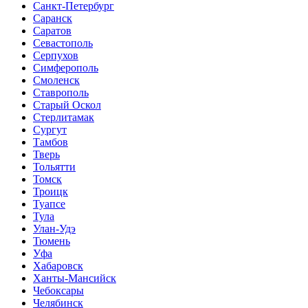
Санкт-Петербург
Саранск
Саратов
Севастополь
Серпухов
Симферополь
Смоленск
Ставрополь
Старый Оскол
Стерлитамак
Сургут
Тамбов
Тверь
Тольятти
Томск
Троицк
Туапсе
Тула
Улан-Удэ
Тюмень
Уфа
Хабаровск
Ханты-Мансийск
Чебоксары
Челябинск