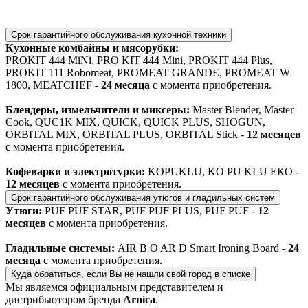
Срок гарантийного обслуживания кухонной техники
Кухонные комбайны и мясорубки:
PROKIT 444 MiNi, PRO KIT 444 Mini, PROKIT 444 Plus,
PROKIT 111 Robomeat, PROMEAT GRANDE, PROMEAT W
1800, MEATCHEF -
24 месяца
с момента приобретения.
Блендеры, измельчители и миксеры:
Master Blender, Master
Cook, QUC1K MIX, QUICK, QUICK PLUS, SHOGUN,
ORBITAL MIX, ORBITAL PLUS, ORBITAL Stick -
12 месяцев
с момента приобретения.
Кофеварки и электротурки:
KOPUKLU, KO PU KLU ЕКО -
12 месяцев
с момента приобретения.
Срок гарантийного обслуживания утюгов и гладильных систем
Утюги:
PUF PUF STAR, PUF PUF PLUS, PUF PUF -
12
месяцев
с момента приобретения.
Гладильные системы:
AIR B O AR D Smart Ironing Board -
24
месяца
с момента приобретения.
Куда обратиться, если Вы не нашли свой город в списке
Мы являемся официальным представителем и
дистрибьютором бренда
Arnica
.