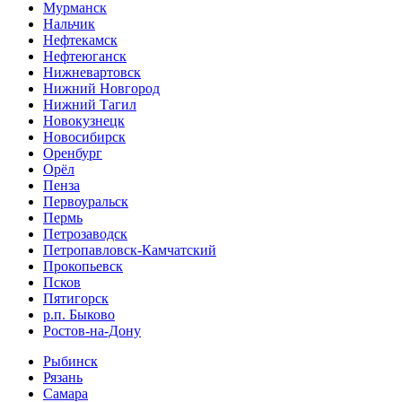
Мурманск
Нальчик
Нефтекамск
Нефтеюганск
Нижневартовск
Нижний Новгород
Нижний Тагил
Новокузнецк
Новосибирск
Оренбург
Орёл
Пенза
Первоуральск
Пермь
Петрозаводск
Петропавловск-Камчатский
Прокопьевск
Псков
Пятигорск
р.п. Быково
Ростов-на-Дону
Рыбинск
Рязань
Самара