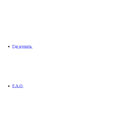
Где купить
F.A.Q