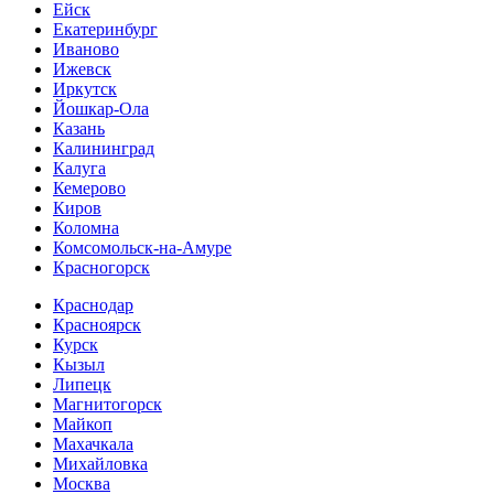
Ейск
Екатеринбург
Иваново
Ижевск
Иркутск
Йошкар-Ола
Казань
Калининград
Калуга
Кемерово
Киров
Коломна
Комсомольск-на-Амуре
Красногорск
Краснодар
Красноярск
Курск
Кызыл
Липецк
Магнитогорск
Майкоп
Махачкала
Михайловка
Москва