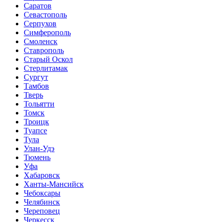
Саратов
Севастополь
Серпухов
Симферополь
Смоленск
Ставрополь
Старый Оскол
Стерлитамак
Сургут
Тамбов
Тверь
Тольятти
Томск
Троицк
Туапсе
Тула
Улан-Удэ
Тюмень
Уфа
Хабаровск
Ханты-Мансийск
Чебоксары
Челябинск
Череповец
Черкесск