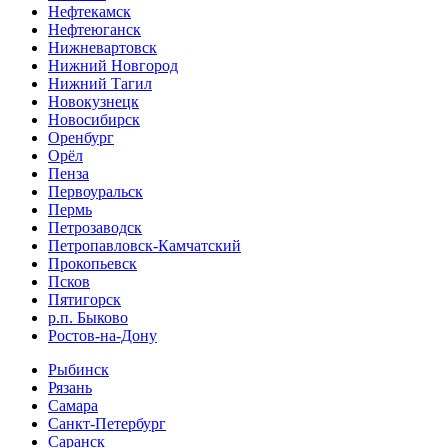
Нефтекамск
Нефтеюганск
Нижневартовск
Нижний Новгород
Нижний Тагил
Новокузнецк
Новосибирск
Оренбург
Орёл
Пенза
Первоуральск
Пермь
Петрозаводск
Петропавловск-Камчатский
Прокопьевск
Псков
Пятигорск
р.п. Быково
Ростов-на-Дону
Рыбинск
Рязань
Самара
Санкт-Петербург
Саранск