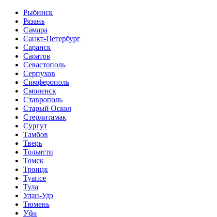
Рыбинск
Рязань
Самара
Санкт-Петербург
Саранск
Саратов
Севастополь
Серпухов
Симферополь
Смоленск
Ставрополь
Старый Оскол
Стерлитамак
Сургут
Тамбов
Тверь
Тольятти
Томск
Троицк
Туапсе
Тула
Улан-Удэ
Тюмень
Уфа