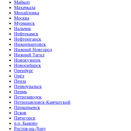
Майкоп
Махачкала
Михайловка
Москва
Мурманск
Нальчик
Нефтекамск
Нефтеюганск
Нижневартовск
Нижний Новгород
Нижний Тагил
Новокузнецк
Новосибирск
Оренбург
Орёл
Пенза
Первоуральск
Пермь
Петрозаводск
Петропавловск-Камчатский
Прокопьевск
Псков
Пятигорск
р.п. Быково
Ростов-на-Дону