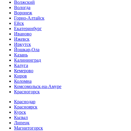
Волжский
Вологда
Воронеж
Горно-Алтайск
Ейск
Екатеринбург
Иваново
Ижевск
Иркутск
Йошкар-Ола
Казань
Калининград
Калуга
Кемерово
Киров
Коломна
Комсомольск-на-Амуре
Красногорск
Краснодар
Красноярск
Курск
Кызыл
Липецк
Магнитогорск