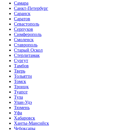
Самара
Санкт-Петербург
Саранск
Саратов
Севастополь
Серпухов
Симферополь
Смоленск
Ставрополь
Старый Оскол
Стерлитамак
Сургут
Тамбов
Тверь
Тольятти
Томск
Троицк
Туапсе
Тула
Улан-Удэ
Тюмень
Уфа
Хабаровск
Ханты-Мансийск
Чебоксары