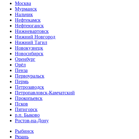
Москва
Мурманск
Нальчик
Нефтекамск
Нефтеюганск
Нижневартовск
Нижний Новгород
Нижний Тагил
Новокузнецк
Новосибирск
Оренбург
Орёл
Пенза
Первоуральск
Пермь
Петрозаводск
Петропавловск-Камчатский
Прокопьевск
Псков
Пятигорск
р.п. Быково
Ростов-на-Дону
Рыбинск
Рязань