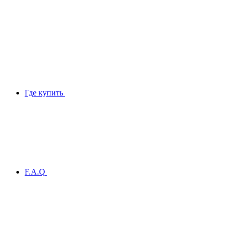
Где купить
F.A.Q