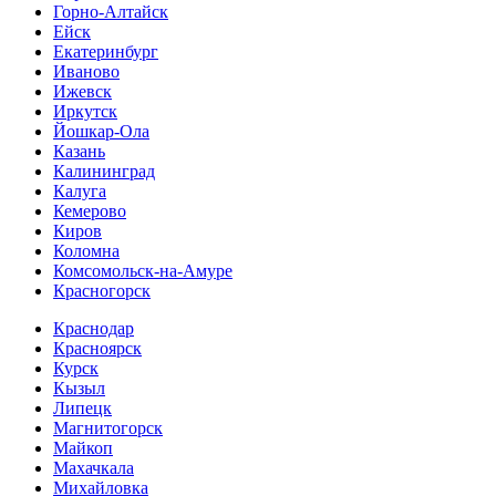
Горно-Алтайск
Ейск
Екатеринбург
Иваново
Ижевск
Иркутск
Йошкар-Ола
Казань
Калининград
Калуга
Кемерово
Киров
Коломна
Комсомольск-на-Амуре
Красногорск
Краснодар
Красноярск
Курск
Кызыл
Липецк
Магнитогорск
Майкоп
Махачкала
Михайловка