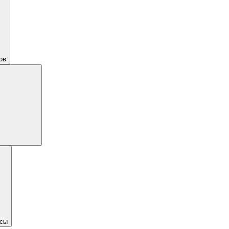
ов
сы